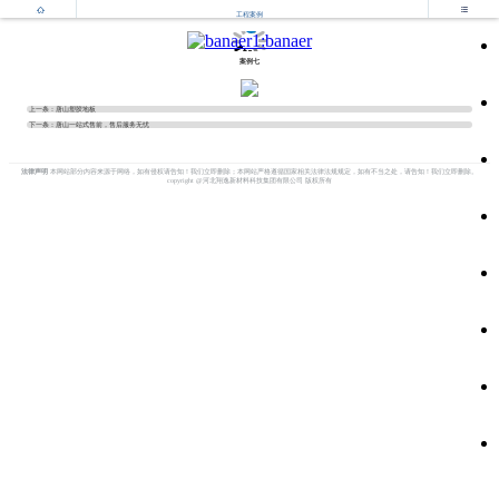


工程案例
案例七
上一条：
唐山塑胶地板
下一条：
唐山一站式售前，售后服务无忧
法律声明
本网站部分内容来源于网络，如有侵权请告知！我们立即删除；本网站严格遵循国家相关法律法规规定，如有不当之处，请告知！我们立即删除。
copyright @河北翔逸新材料科技集团有限公司 版权所有