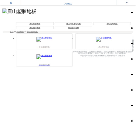


产品展示
唐山塑胶地板
唐山同质透心地板
唐山运动地板
唐山悬浮地板
唐山定制地板
首页
>>
产品展示
>>
唐山塑胶地板
法
律
声
明
本
网
唐山塑胶地板
唐山塑胶地板
站
部
分内容来源于网络，如有侵权请告知！我们立即删除；本网站严格遵循国家
相关法律法规规定，如有不当之处，请告知！我们立即删除。
copyright @河北翔逸新材料科技集团有限公司 版权所有
唐山塑胶地板